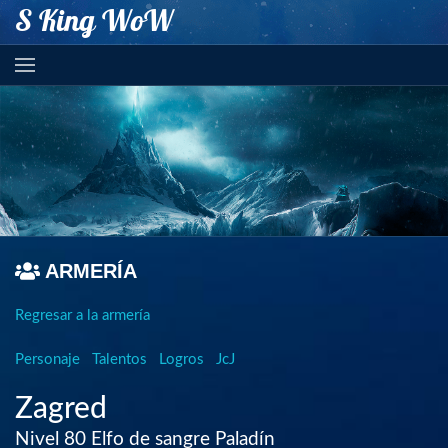
S King WoW
ARMERÍA